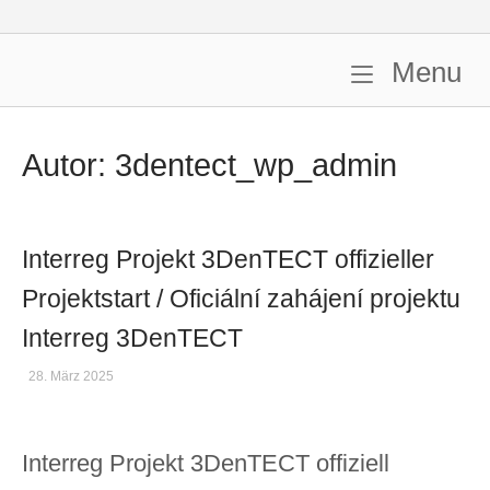
Skip
to
content
M
Menu
Home
Autor:
3dentect_wp_admin
Interreg Projekt 3DenTECT offizieller
Projektstart / Oficiální zahájení projektu
Interreg 3DenTECT
28. März 2025
Interreg Projekt 3DenTECT offiziell