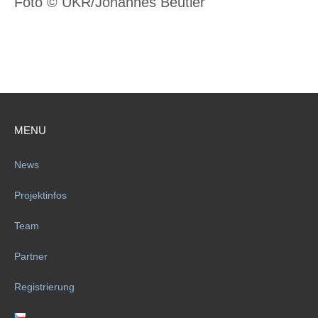
Foto © UKR/Johannes Beutler
MENU
News
Projektinfos
Team
Partner
Registrierung