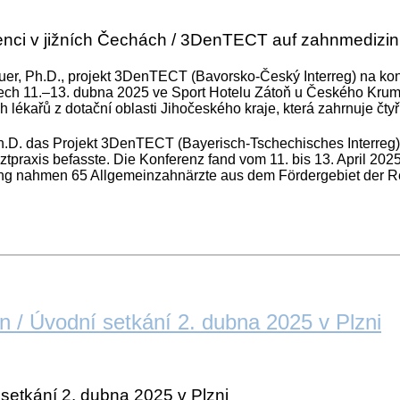
enci v jižních Čechách / 3DenTECT auf zahnmedizin
er, Ph.D., projekt 3DenTECT (Bavorsko-Český Interreg) na konf
nech 11.–13. dubna 2025 ve Sport Hotelu Zátoň u Českého Kruml
lékařů z dotační oblasti Jihočeského kraje, která zahrnuje čtyř
Ph.D. das Projekt 3DenTECT (Bayerisch-Tschechisches Interreg)
tpraxis befasste. Die Konferenz fand vom 11. bis 13. April 2025
ung nahmen 65 Allgemeinzahnärzte aus dem Fördergebiet der Re
en / Úvodní setkání 2. dubna 2025 v Plzni
 setkání 2. dubna 2025 v Plzni