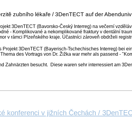
itě zubního lékaře / 3DenTECT auf der Abendunivers
rojekt 3DenTECT (Bavorsko-Český Interreg) na večerní vzděláv
né - Komplikované a nekomplikované fraktury v dentální trauma
r v rámci Plzeňského kraje. Účastníci zároveň obdrželi registr
as Projekt 3DenTECT (Bayerisch-Tschechisches Interreg) bei ein
Thema des Vortrags von Dr. Žižka war mehr als passend - "Komp
d Zahnärzten besucht. Diese waren sehr interressiert am 3Den
é konferenci v jižních Čechách / 3DenTEC