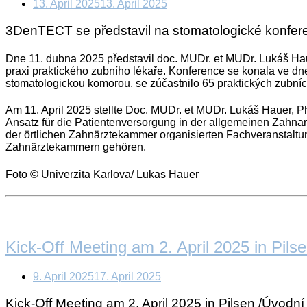
13. April 2025
13. April 2025
3DenTECT se představil na stomatologické konfer
Dne 11. dubna 2025 představil doc. MUDr. et MUDr. Lukáš Hau
praxi praktického zubního lékaře. Konference se konala ve d
stomatologickou komorou, se zúčastnilo 65 praktických zubních 
Am 11. April 2025 stellte Doc. MUDr. et MUDr. Lukáš Hauer, 
Ansatz für die Patientenversorgung in der allgemeinen Zahnarz
der örtlichen Zahnärztekammer organisierten Fachveranstalt
Zahnärztekammern gehören.
Foto © Univerzita Karlova/ Lukas Hauer
Open
post
Kick-Off Meeting am 2. April 2025 in Pils
9. April 2025
17. April 2025
Kick-Off Meeting am 2. April 2025 in Pilsen /Úvodní