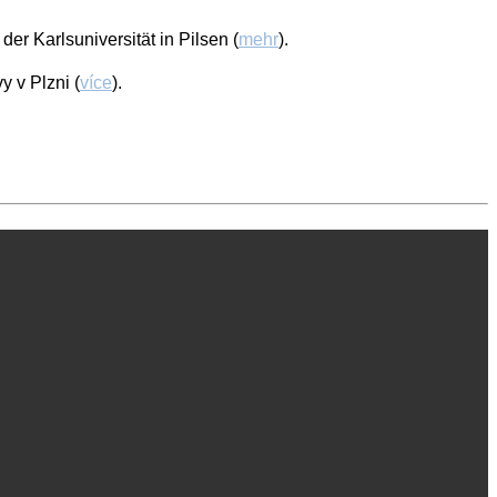
er Karlsuniversität in Pilsen (
mehr
).
 v Plzni (
více
).