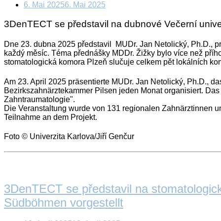
6. Mai 2025
6. Mai 2025
3DenTECT se představil na dubnové Večerní univerz
Dne 23. dubna 2025 představil MUDr. Jan Netolický, Ph.D., p
každý měsíc. Téma přednášky MDDr. Žižky bylo více než příhod
stomatologická komora Plzeň slučuje celkem pět lokálních komo
Am 23. April 2025 präsentierte MUDr. Jan Netolický, Ph.D., d
Bezirkszahnärztekammer Pilsen jeden Monat organisiert. Das 
Zahntraumatologie".
Die Veranstaltung wurde von 131 regionalen Zahnärztinnen un
Teilnahme an dem Projekt.
Foto © Univerzita Karlova/Jiří Genčur
Open
post
3DenTECT se představil na stomatologick
Südböhmen vorgestellt