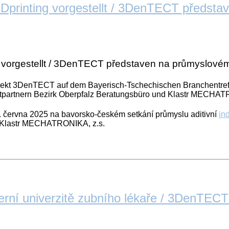
Dprinting vorgestellt / 3DenTECT předsta
 vorgestellt / 3DenTECT představen na průmyslovém 
rojekt 3DenTECT auf dem Bayerisch-Tschechischen Branchentreff
jektpartnern Bezirk Oberpfalz Beratungsbüro und Klastr MECHAT
. června 2025 na bavorsko-českém setkání průmyslu aditivní
in
 a Klastr MECHATRONIKA, z.s.
ní univerzitě zubního lékaře / 3DenTECT 