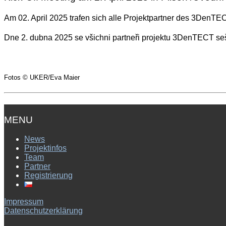
Am 02. April 2025 trafen sich alle Projektpartner des 3DenTEC
Dne 2. dubna 2025 se všichni partneři projektu 3DenTECT sešl
Fotos © UKER/Eva Maier
MENU
News
Projektinfos
Team
Partner
Registrierung
Impressum
Datenschutzerklärung