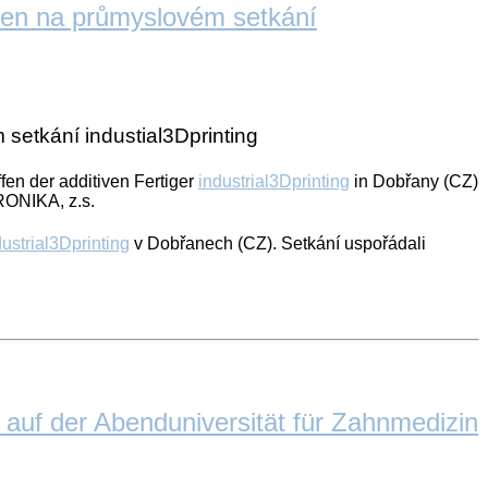
ven na průmyslovém setkání
setkání industial3Dprinting
en der additiven Fertiger
industrial3Dprinting
in Dobřany (CZ)
RONIKA, z.s.
dustrial3Dprinting
v Dobřanech (CZ). Setkání uspořádali
auf der Abenduniversität für Zahnmedizin