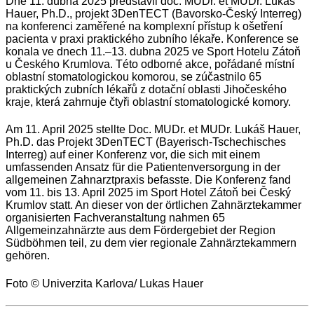
Dne 11. dubna 2025 představil doc. MUDr. et MUDr. Lukáš
Hauer, Ph.D., projekt 3DenTECT (Bavorsko-Český Interreg)
na konferenci zaměřené na komplexní přístup k ošetření
pacienta v praxi praktického zubního lékaře. Konference se
konala ve dnech 11.–13. dubna 2025 ve Sport Hotelu Zátoň
u Českého Krumlova. Této odborné akce, pořádané místní
oblastní stomatologickou komorou, se zúčastnilo 65
praktických zubních lékařů z dotační oblasti Jihočeského
kraje, která zahrnuje čtyři oblastní stomatologické komory.
Am 11. April 2025 stellte Doc. MUDr. et MUDr. Lukáš Hauer,
Ph.D. das Projekt 3DenTECT (Bayerisch-Tschechisches
Interreg) auf einer Konferenz vor, die sich mit einem
umfassenden Ansatz für die Patientenversorgung in der
allgemeinen Zahnarztpraxis befasste. Die Konferenz fand
vom 11. bis 13. April 2025 im Sport Hotel Zátoň bei Český
Krumlov statt. An dieser von der örtlichen Zahnärztekammer
organisierten Fachveranstaltung nahmen 65
Allgemeinzahnärzte aus dem Fördergebiet der Region
Südböhmen teil, zu dem vier regionale Zahnärztekammern
gehören.
Foto © Univerzita Karlova/ Lukas Hauer