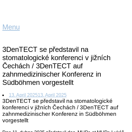
Skip
to
content
Home
Menu
Menu
3DenTECT se představil na
stomatologické konferenci v jižních
Čechách / 3DenTECT auf
zahnmedizinischer Konferenz in
Südböhmen vorgestellt
13. April 2025
13. April 2025
3DenTECT se představil na stomatologické
konferenci v jižních Čechách / 3DenTECT auf
zahnmedizinischer Konferenz in Südböhmen
vorgestellt